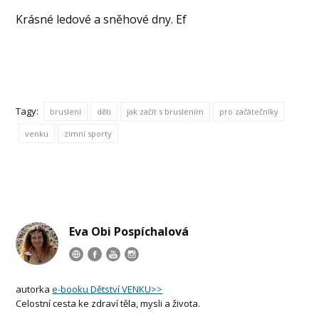
Krásné ledové a sněhové dny. Ef
Tagy:
bruslení
děti
jak začít s bruslením
pro začátečníky
venku
zimní sporty
Eva Obi Pospíchalová
autorka
e-booku Dětství VENKU>>
Celostní cesta ke zdraví těla, mysli a života.