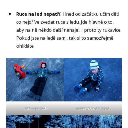
Ruce na led nepatří
. Hned od začátku učím děti
co nejdříve zvedat ruce z ledu. Jde hlavně o to,
aby na ně někdo další nenajel. I proto ty rukavice.
Pokud jste na ledě sami, tak si to samozřejmě
ohlídáte.
zábavný led
Nastavitelné brusle