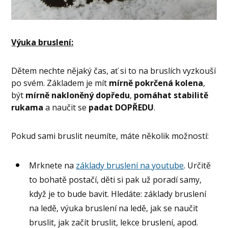
Výuka bruslení:
Dětem nechte nějaký čas, ať si to na bruslích vyzkouší
po svém. Základem je mít
mírně pokrčená kolena
,
být
mírně nakloněný dopředu
,
pomáhat stabilitě
rukama
a naučit se
padat DOPŘEDU
.
Pokud sami bruslit neumíte, máte několik možností:
Mrknete na
základy bruslení na youtube
. Určitě
to bohatě postačí, děti si pak už poradí samy,
když je to bude bavit. Hledáte: základy bruslení
na ledě, výuka bruslení na ledě, jak se naučit
bruslit, jak začít bruslit, lekce bruslení, apod.