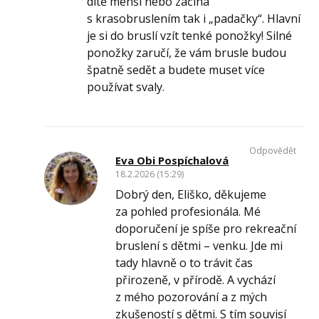
dítě menší nebo začíná
s krasobruslením tak i „padačky“. Hlavní
je si do bruslí vzít tenké ponožky! Silné
ponožky zaručí, že vám brusle budou
špatně sedět a budete muset více
používat svaly.
Odpovědět
Eva Obi Pospíchalová
18.2.2026 (15:29)
Dobrý den, Eliško, děkujeme
za pohled profesionála. Mé
doporučení je spíše pro rekreační
bruslení s dětmi – venku. Jde mi
tady hlavně o to trávit čas
přirozeně, v přírodě. A vychází
z mého pozorování a z mých
zkušeností s dětmi. S tím souvisí