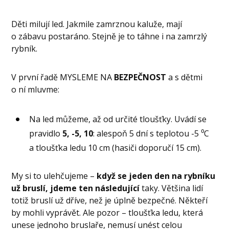
Děti milují led. Jakmile zamrznou kaluže, mají
o zábavu postaráno. Stejně je to táhne i na zamrzlý
rybník.
V první řadě MYSLEME NA
BEZPEČNOST
a s dětmi
o ní mluvme:
Na led můžeme, až od určité tloušťky. Uvádí se
pravidlo
5, -5, 10
: alespoň 5 dní s teplotou -5 ⁰C
a tloušťka ledu 10 cm (hasiči doporučí 15 cm).
My si to ulehčujeme –
když se jeden den na rybníku
už bruslí, jdeme ten následující
taky. Většina lidí
totiž bruslí už dříve, než je úplně bezpečné. Někteří
by mohli vyprávět. Ale pozor – tloušťka ledu, která
unese jednoho bruslaře, nemusí unést celou