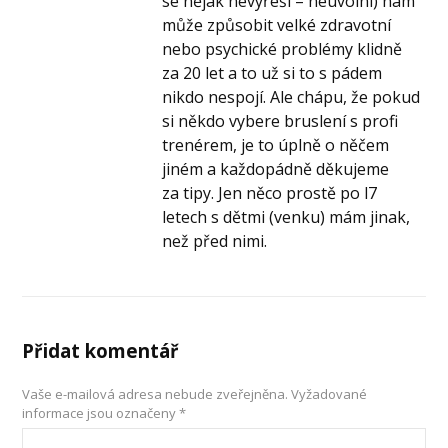
se nějak nevyřeší – neuvolní) nám
může způsobit velké zdravotní
nebo psychické problémy klidně
za 20 let a to už si to s pádem
nikdo nespojí. Ale chápu, že pokud
si někdo vybere bruslení s profi
trenérem, je to úplně o něčem
jiném a každopádně děkujeme
za tipy. Jen něco prostě po l7
letech s dětmi (venku) mám jinak,
než před nimi.
Přidat komentář
Vaše e-mailová adresa nebude zveřejněna.
Vyžadované
informace jsou označeny
*