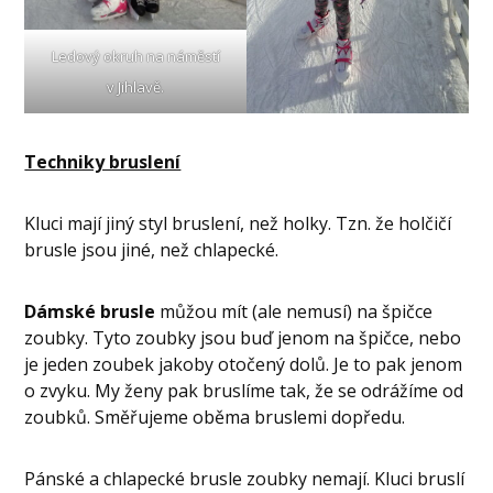
Ledový okruh na náměstí
v Jihlavě.
Techniky bruslení
Kluci mají jiný styl bruslení, než holky. Tzn. že holčičí
brusle jsou jiné, než chlapecké.
Dámské brusle
můžou mít (ale nemusí) na špičce
zoubky. Tyto zoubky jsou buď jenom na špičce, nebo
je jeden zoubek jakoby otočený dolů. Je to pak jenom
o zvyku. My ženy pak bruslíme tak, že se odrážíme od
zoubků. Směřujeme oběma bruslemi dopředu.
Pánské a chlapecké brusle zoubky nemají. Kluci bruslí