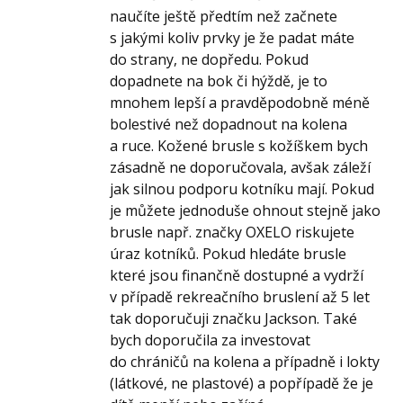
naučíte ještě předtím než začnete
s jakými koliv prvky je že padat máte
do strany, ne dopředu. Pokud
dopadnete na bok či hýždě, je to
mnohem lepší a pravděpodobně méně
bolestivé než dopadnout na kolena
a ruce. Kožené brusle s kožíškem bych
zásadně ne doporučovala, avšak záleží
jak silnou podporu kotníku mají. Pokud
je můžete jednoduše ohnout stejně jako
brusle např. značky OXELO riskujete
úraz kotníků. Pokud hledáte brusle
které jsou finančně dostupné a vydrží
v případě rekreačního bruslení až 5 let
tak doporučuji značku Jackson. Také
bych doporučila za investovat
do chráničů na kolena a případně i lokty
(látkové, ne plastové) a popřípadě že je