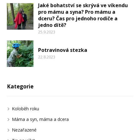
Jaké bohatství se skrývá ve víkendu
pro mámu a syna? Pro mámu a
dceru? Čas pro jednoho rodiče a
jedno dítě?
25.9.2023
Potravinová stezka
22.8.2023
Kategorie
Koloběh roku
Máma a syn, máma a dcera
Nezařazené