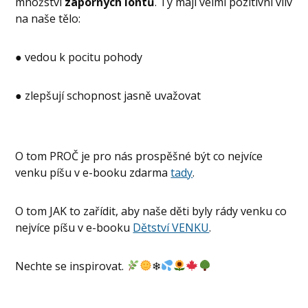
množství
záporných iontů
. Ty mají velmi pozitivní vliv
na naše tělo:
● vedou k pocitu pohody
● zlepšují schopnost jasně uvažovat
O tom PROČ je pro nás prospěšné být co nejvíce
venku píšu v e-booku zdarma
tady
.
O tom JAK to zařídit, aby naše děti byly rády venku co
nejvíce píšu v e-booku
Dětství VENKU
.
Nechte se inspirovat.
❄