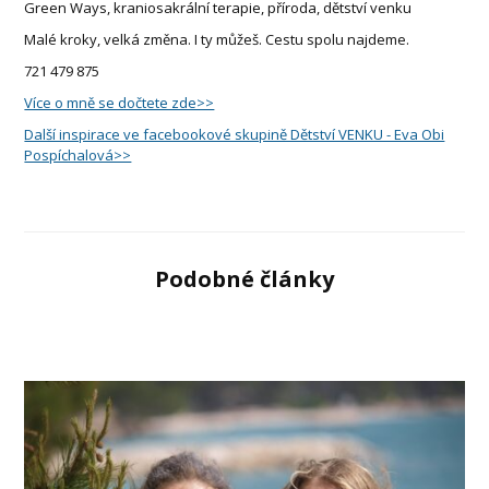
Green Ways, kraniosakrální terapie, příroda, dětství venku
Malé kroky, velká změna. I ty můžeš. Cestu spolu najdeme.
721 479 875
Více o mně se dočtete zde>>
Další inspirace ve facebookové skupině Dětství VENKU - Eva Obi
Pospíchalová>>
Podobné články