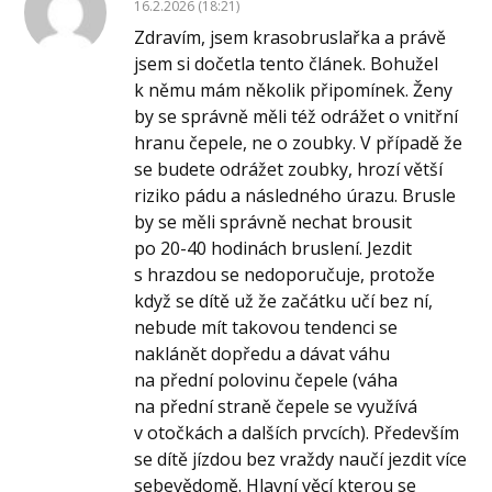
16.2.2026 (18:21)
Zdravím, jsem krasobruslařka a právě
jsem si dočetla tento článek. Bohužel
k němu mám několik připomínek. Ženy
by se správně měli též odrážet o vnitřní
hranu čepele, ne o zoubky. V případě že
se budete odrážet zoubky, hrozí větší
riziko pádu a následného úrazu. Brusle
by se měli správně nechat brousit
po 20-40 hodinách bruslení. Jezdit
s hrazdou se nedoporučuje, protože
když se dítě už že začátku učí bez ní,
nebude mít takovou tendenci se
naklánět dopředu a dávat váhu
na přední polovinu čepele (váha
na přední straně čepele se využívá
v otočkách a dalších prvcích). Především
se dítě jízdou bez vraždy naučí jezdit více
sebevědomě. Hlavní věcí kterou se