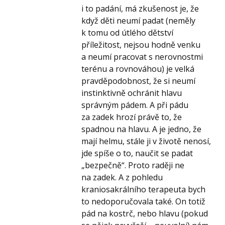
i to padání, má zkušenost je, že
když děti neumí padat (neměly
k tomu od útlého dětství
příležitost, nejsou hodně venku
a neumí pracovat s nerovnostmi
terénu a rovnováhou) je velká
pravděpodobnost, že si neumí
instinktivně ochránit hlavu
správným pádem. A při pádu
za zadek hrozí právě to, že
spadnou na hlavu. A je jedno, že
mají helmu, stále ji v životě nenosí,
jde spíše o to, naučit se padat
„bezpečně“. Proto raději ne
na zadek. A z pohledu
kraniosakrálního terapeuta bych
to nedoporučovala také. On totiž
pád na kostrč, nebo hlavu (pokud