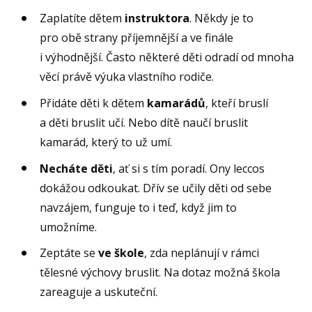
Zaplatíte dětem
instruktora
. Někdy je to
pro obě strany příjemnější a ve finále
i výhodnější. Často některé děti odradí od mnoha
věcí právě výuka vlastního rodiče.
Přidáte děti k dětem
kamarádů
, kteří bruslí
a děti bruslit učí. Nebo dítě naučí bruslit
kamarád, který to už umí.
Necháte děti
, ať si s tím poradí. Ony leccos
dokážou odkoukat. Dřív se učily děti od sebe
navzájem, funguje to i teď, když jim to
umožníme.
Zeptáte se
ve škole
, zda neplánují v rámci
tělesné výchovy bruslit. Na dotaz možná škola
zareaguje a uskuteční.