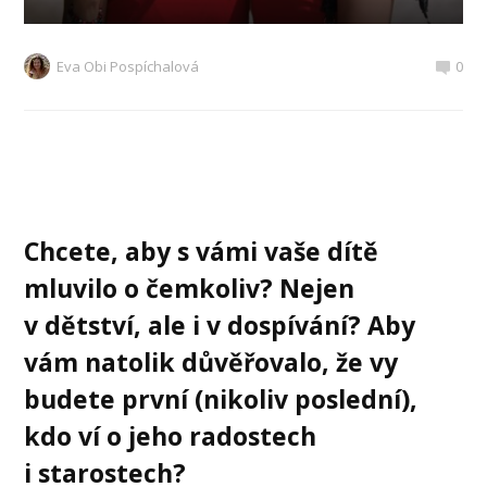
Eva Obi Pospíchalová
0
Chcete, aby s vámi vaše dítě
mluvilo o čemkoliv? Nejen
v dětství, ale i v dospívání? Aby
vám natolik důvěřovalo, že vy
budete první (nikoliv poslední),
kdo ví o jeho radostech
i starostech?