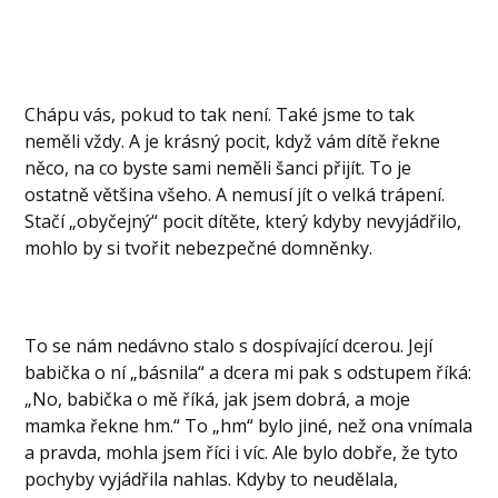
Chápu vás, pokud to tak není. Také jsme to tak
neměli vždy. A je krásný pocit, když vám dítě řekne
něco, na co byste sami neměli šanci přijít. To je
ostatně většina všeho. A nemusí jít o velká trápení.
Stačí „obyčejný“ pocit dítěte, který kdyby nevyjádřilo,
mohlo by si tvořit nebezpečné domněnky.
To se nám nedávno stalo s dospívající dcerou. Její
babička o ní „básnila“ a dcera mi pak s odstupem říká:
„No, babička o mě říká, jak jsem dobrá, a moje
mamka řekne hm.“ To „hm“ bylo jiné, než ona vnímala
a pravda, mohla jsem říci i víc. Ale bylo dobře, že tyto
pochyby vyjádřila nahlas. Kdyby to neudělala,