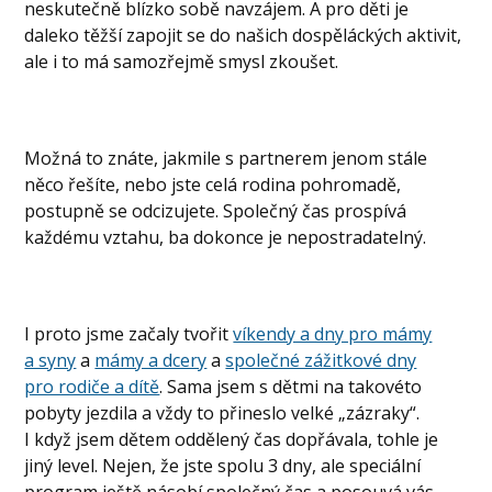
neskutečně blízko sobě navzájem. A pro děti je
daleko těžší zapojit se do našich dospěláckých aktivit,
ale i to má samozřejmě smysl zkoušet.
Možná to znáte, jakmile s partnerem jenom stále
něco řešíte, nebo jste celá rodina pohromadě,
postupně se odcizujete. Společný čas prospívá
každému vztahu, ba dokonce je nepostradatelný.
I proto jsme začaly tvořit
víkendy a dny pro mámy
a syny
a
mámy a dcery
a
společné zážitkové dny
pro rodiče a dítě
. Sama jsem s dětmi na takovéto
pobyty jezdila a vždy to přineslo velké „zázraky“.
I když jsem dětem oddělený čas dopřávala, tohle je
jiný level. Nejen, že jste spolu 3 dny, ale speciální
program ještě násobí společný čas a posouvá vás