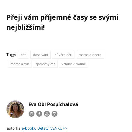
Přeji vám příjemné časy se svými
nejbližšími!
Tagy:
děti
dospívání
důvěra dětí
máma a dcera
máma a syn
společný čas
vztahy v rodině
Eva Obi Pospíchalová
autorka
e-booku Dětství VENKU>>