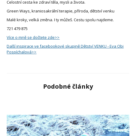
Celostní cesta ke zdraví těla, mysli a života.
Green Ways, kraniosakrální terapie, příroda, dětství venku
Malé kroky, velká změna. I ty můžeš. Cestu spolu najdeme.
721 479 875
Více o mně se dočtete zde>>
Další inspirace ve facebookové skupině Dětství VENKU - Eva Obi
Pospíchalová>>
Podobné články