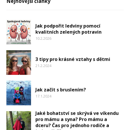
Nejnovější články
Jak podpořit ledviny pomocí
kvalitních zelených potravin
10.2.2026
3 tipy pro krásné vztahy s dětmi
21.2.2024
Jak začít s bruslením?
17.1.2024
Jaké bohatství se skrývá ve víkendu
pro mámu a syna? Pro mámu a
dceru? Čas pro jednoho rodiče a