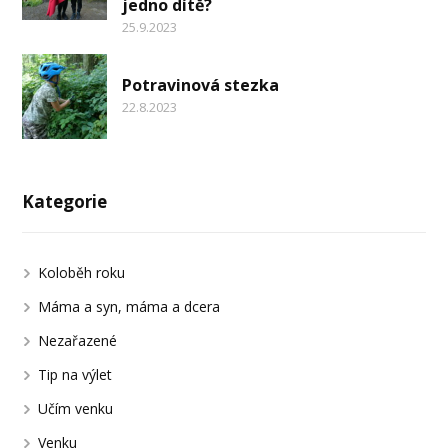
jedno dítě?
25.9.2023
Potravinová stezka
22.8.2023
Kategorie
Koloběh roku
Máma a syn, máma a dcera
Nezařazené
Tip na výlet
Učím venku
Venku