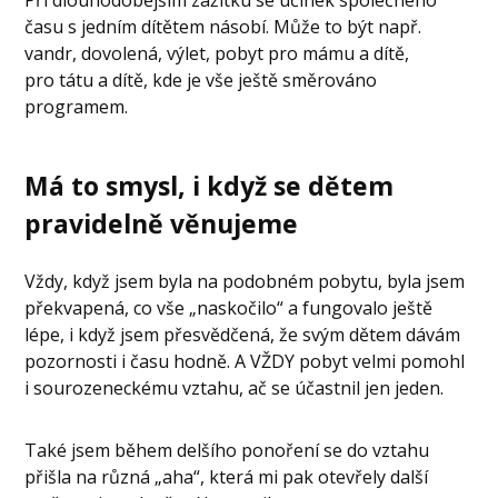
Při dlouhodobějším zážitku se účinek společného
času s jedním dítětem násobí. Může to být např.
vandr, dovolená, výlet, pobyt pro mámu a dítě,
pro tátu a dítě, kde je vše ještě směrováno
programem.
Má to smysl, i když se dětem
pravidelně věnujeme
Vždy, když jsem byla na podobném pobytu, byla jsem
překvapená, co vše „naskočilo“ a fungovalo ještě
lépe, i když jsem přesvědčená, že svým dětem dávám
pozornosti i času hodně. A VŽDY pobyt velmi pomohl
i sourozeneckému vztahu, ač se účastnil jen jeden.
Také jsem během delšího ponoření se do vztahu
přišla na různá „aha“, která mi pak otevřely další