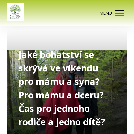
MENU
Jaké bohatství se
skrývá ve víkendu
pro mámu a syna?
Pro mámu a dceru?
Čas pro jednoho
rodiče a jedno dítě?