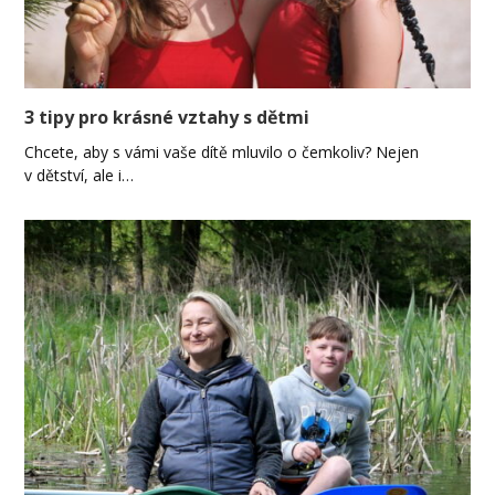
3 tipy pro krásné vztahy s dětmi
Chcete, aby s vámi vaše dítě mluvilo o čemkoliv? Nejen
v dětství, ale i…