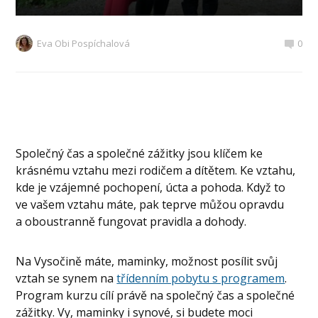
Eva Obi Pospíchalová
0
Společný čas a společné zážitky jsou klíčem ke
krásnému vztahu mezi rodičem a dítětem. Ke vztahu,
kde je vzájemné pochopení, úcta a pohoda. Když to
ve vašem vztahu máte, pak teprve můžou opravdu
a oboustranně fungovat pravidla a dohody.
Na Vysočině máte, maminky, možnost posílit svůj
vztah se synem na
třídenním pobytu s programem
.
Program kurzu cílí právě na společný čas a společné
zážitky. Vy, maminky i synové, si budete moci