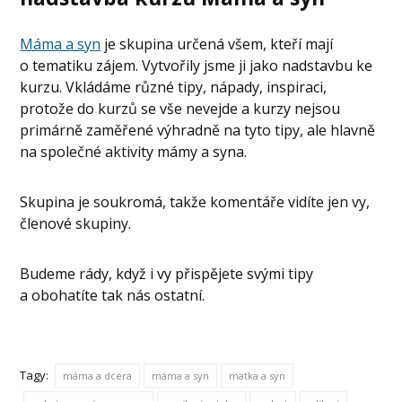
Máma a syn
je skupina určená všem, kteří mají
o tematiku zájem. Vytvořily jsme ji jako nadstavbu ke
kurzu. Vkládáme různé tipy, nápady, inspiraci,
protože do kurzů se vše nevejde a kurzy nejsou
primárně zaměřené výhradně na tyto tipy, ale hlavně
na společné aktivity mámy a syna.
Skupina je soukromá, takže komentáře vidíte jen vy,
členové skupiny.
Budeme rády, když i vy přispějete svými tipy
a obohatíte tak nás ostatní.
Tagy:
máma a dcera
máma a syn
matka a syn