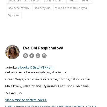
pobyt pro mámu a syna
posílení vztahu
radost
sdílení
společné zážitky
společný čas
víkend pro mámu a syna
Vysočina
Eva Obi Pospíchalová
autorka
e-booku Dětství VENKU>>
Celostní cesta ke zdraví těla, mysli a života.
Green Ways, kraniosakrální terapie, příroda, dětství venku
Malé kroky, velká změna. I ty můžeš. Cestu spolu najdeme.
721 479 875
Více o mně se dočtete zde>>
Další inspirace ve facebookové skupině Dětství VENKU - Eva Obi