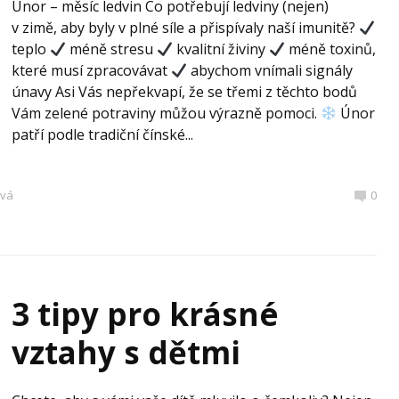
Únor – měsíc ledvin Co potřebují ledviny (nejen)
v zimě, aby byly v plné síle a přispívaly naší imunitě?
teplo
méně stresu
kvalitní živiny
méně toxinů,
které musí zpracovávat
abychom vnímali signály
únavy Asi Vás nepřekvapí, že se třemi z těchto bodů
Vám zelené potraviny můžou výrazně pomoci.
Únor
patří podle tradiční čínské...
ová
0
3 tipy pro krásné
vztahy s dětmi