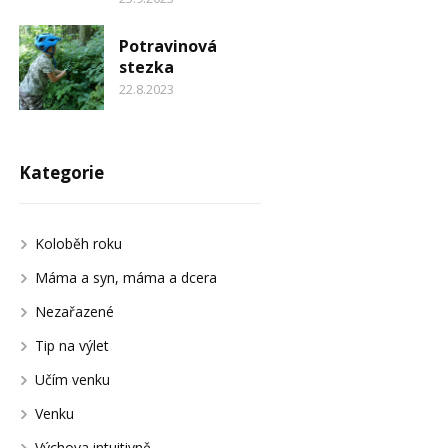
Potravinová
stezka
22.8.2023
Kategorie
Koloběh roku
Máma a syn, máma a dcera
Nezařazené
Tip na výlet
Učím venku
Venku
Výchova intuitivně