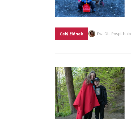
Celý článek
Eva Obi Pospíchal