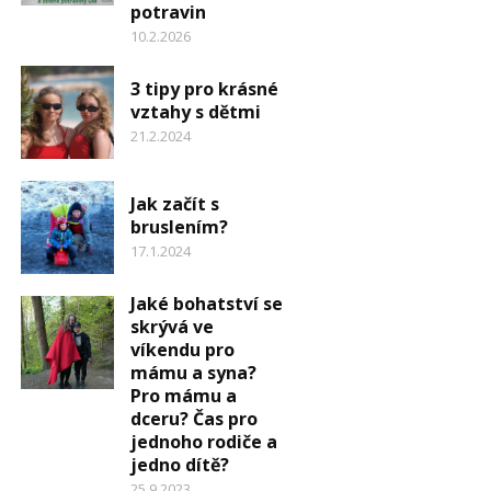
potravin
10.2.2026
3 tipy pro krásné
vztahy s dětmi
21.2.2024
Jak začít s
bruslením?
17.1.2024
Jaké bohatství se
skrývá ve
víkendu pro
mámu a syna?
Pro mámu a
dceru? Čas pro
jednoho rodiče a
jedno dítě?
25.9.2023