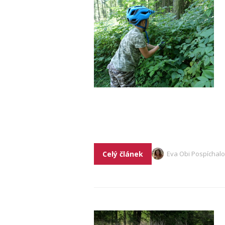
Celý článek
Eva Obi Pospíchal