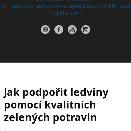
lší inspirace ve facebookové skupině Dětství VENKU - Eva 
Pospíchalová>>
Jak podpořit ledviny
pomocí kvalitních
zelených potravin