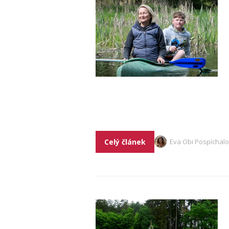
Celý článek
Eva Obi Pospíchal