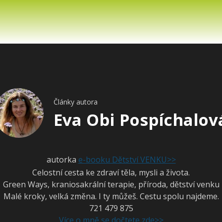
Články autora
Eva Obi Pospíchalov
autorka
e-booku Dětství VENKU>>
Celostní cesta ke zdraví těla, mysli a života.
Green Ways, kraniosakrální terapie, příroda, dětství venku
Malé kroky, velká změna. I ty můžeš. Cestu spolu najdeme.
721 479 875
Více o mně se dočtete zde>>