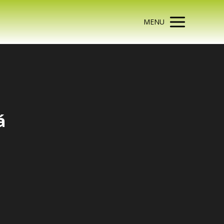
MENU
á