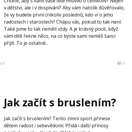
Chcete, aby s vámi vaše dítě mluvilo o čemkoliv? Nejen
v dětství, ale i v dospívání? Aby vám natolik důvěřovalo,
že vy budete první (nikoliv poslední), kdo ví o jeho
radostech i starostech? Chápu vás, pokud to tak není.
Také jsme to tak neměli vždy. A je krásný pocit, když
vám dítě řekne něco, na co byste sami neměli šanci
přijít. To je ostatně...
ová
0
Jak začít s bruslením?
Jak začít s bruslením? Tento zimní sport přinese
dětem radost i sebevědomí. Přidá i další přínosy