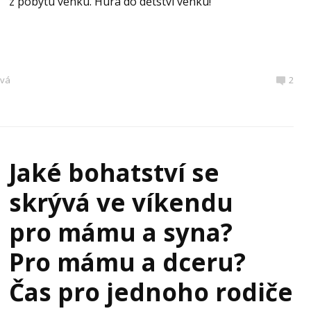
z pobytu venku. Hurá do dětství venku!
ová
2
Jaké bohatství se
skrývá ve víkendu
pro mámu a syna?
Pro mámu a dceru?
Čas pro jednoho rodiče