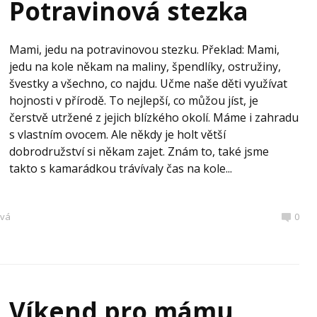
Potravinová stezka
Mami, jedu na potravinovou stezku. Překlad: Mami,
jedu na kole někam na maliny, špendlíky, ostružiny,
švestky a všechno, co najdu. Učme naše děti využívat
hojnosti v přírodě. To nejlepší, co můžou jíst, je
čerstvě utržené z jejich blízkého okolí. Máme i zahradu
s vlastním ovocem. Ale někdy je holt větší
dobrodružství si někam zajet. Znám to, také jsme
takto s kamarádkou trávívaly čas na kole...
ová
0
Víkend pro mámu