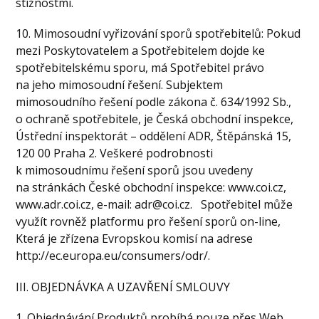
stížnostmi.
10. Mimosoudní vyřizování sporů spotřebitelů: Pokud
mezi Poskytovatelem a Spotřebitelem dojde ke
spotřebitelskému sporu, má Spotřebitel právo
na jeho mimosoudní řešení. Subjektem
mimosoudního řešení podle zákona č. 634/1992 Sb.,
o ochraně spotřebitele, je Česká obchodní inspekce,
Ústřední inspektorát – oddělení ADR, Štěpánská 15,
120 00 Praha 2. Veškeré podrobnosti
k mimosoudnímu řešení sporů jsou uvedeny
na stránkách České obchodní inspekce: www.coi.cz,
www.adr.coi.cz, e-mail: adr@coi.cz. Spotřebitel může
využít rovněž platformu pro řešení sporů on-line,
Která je zřízena Evropskou komisí na adrese
http://ec.europa.eu/consumers/odr/.
III. OBJEDNÁVKA A UZAVŘENÍ SMLOUVY
1. Objednávání Produktů probíhá pouze přes Web,