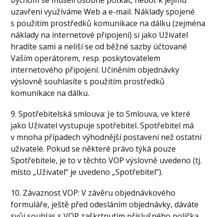
uzavření využíváme Web a e-mail. Náklady spojené
s použitím prostředků komunikace na dálku (zejména
náklady na internetové připojení) si jako Uživatel
hradíte sami a neliší se od běžné sazby účtované
Vaším operátorem, resp. poskytovatelem
internetového připojení. Učiněním objednávky
výslovně souhlasíte s použitím prostředků
komunikace na dálku.
9. Spotřebitelská smlouva: Je to Smlouva, ve které
jako Uživatel vystupuje spotřebitel. Spotřebitel má
v mnoha případech výhodnější postavení než ostatní
uživatelé. Pokud se některé právo týká pouze
Spotřebitele, je to v těchto VOP výslovně uvedeno (tj.
místo „Uživatel“ je uvedeno „Spotřebitel“).
10. Závaznost VOP: V závěru objednávkového
formuláře, ještě před odesláním objednávky, dáváte
svůj souhlas s VOP zaškrtnutím příslušného políčka.