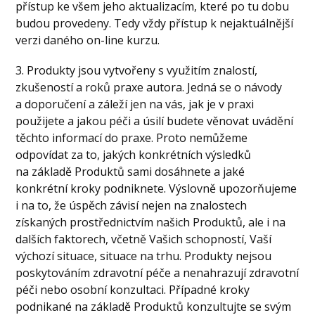
přístup ke všem jeho aktualizacím, které po tu dobu
budou provedeny. Tedy vždy přístup k nejaktuálnější
verzi daného on-line kurzu.
3. Produkty jsou vytvořeny s využitím znalostí,
zkušeností a roků praxe autora. Jedná se o návody
a doporučení a záleží jen na vás, jak je v praxi
použijete a jakou péči a úsilí budete věnovat uvádění
těchto informací do praxe. Proto nemůžeme
odpovídat za to, jakých konkrétních výsledků
na základě Produktů sami dosáhnete a jaké
konkrétní kroky podniknete. Výslovně upozorňujeme
i na to, že úspěch závisí nejen na znalostech
získaných prostřednictvím našich Produktů, ale i na
dalších faktorech, včetně Vašich schopností, Vaší
výchozí situace, situace na trhu. Produkty nejsou
poskytováním zdravotní péče a nenahrazují zdravotní
péči nebo osobní konzultaci. Případné kroky
podnikané na základě Produktů konzultujte se svým