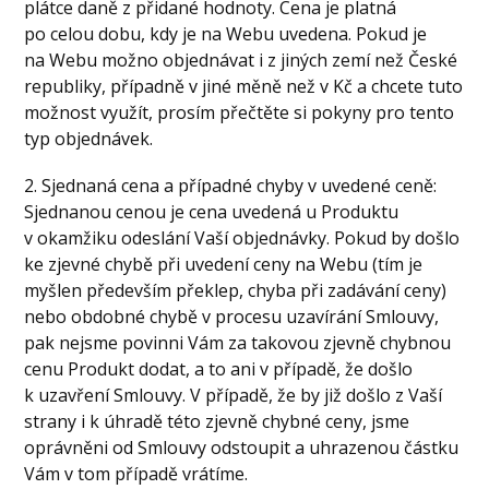
plátce daně z přidané hodnoty. Cena je platná
po celou dobu, kdy je na Webu uvedena. Pokud je
na Webu možno objednávat i z jiných zemí než České
republiky, případně v jiné měně než v Kč a chcete tuto
možnost využít, prosím přečtěte si pokyny pro tento
typ objednávek.
2. Sjednaná cena a případné chyby v uvedené ceně:
Sjednanou cenou je cena uvedená u Produktu
v okamžiku odeslání Vaší objednávky. Pokud by došlo
ke zjevné chybě při uvedení ceny na Webu (tím je
myšlen především překlep, chyba při zadávání ceny)
nebo obdobné chybě v procesu uzavírání Smlouvy,
pak nejsme povinni Vám za takovou zjevně chybnou
cenu Produkt dodat, a to ani v případě, že došlo
k uzavření Smlouvy. V případě, že by již došlo z Vaší
strany i k úhradě této zjevně chybné ceny, jsme
oprávněni od Smlouvy odstoupit a uhrazenou částku
Vám v tom případě vrátíme.