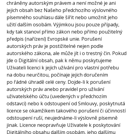
chráněny autorským právem a není možné je ani
jejich obsah bez Našeho předchozího výslovného
písemného souhlasu dále šířit nebo umožnit jeho
užití dalším osobám. Výjimkou jsou pouze případy,
kdy tak stanoví přímo zákon nebo přímo použitelný
předpis (nařízení) Evropské unie. Porušení
autorských práv je postižitelné nejen podle
autorského zákona, ale může jít i o trestný čin. Pokud
jde o Digitální obsah, pak k němu poskytujeme
Uživateli licenci k jejich užívání pro vlastní potřebu
na dobu neurčitou, počínaje jejich doručením
po řádné úhradě celé ceny. Dojde-li k porušení
autorských práv anebo pravidel pro užívání
uživatelského účtu (uvedených v předchozím
odstavci) nebo k odstoupení od Smlouvy, poskytnutá
licence se okamžikem takového porušení či účinností
odstoupení ruší, neujednáme-li výslovně písemně
jinak. Licence neopravňuje Uživatele k poskytování
Digitálního obsahu dalším osobám, jeho dalšímu