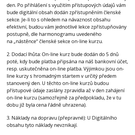
den. Po přihlášení s využitím přístupových údajů vám
bude digitální obsah dodán zpřístupněním členské
sekce. Je-li to s ohledem na návaznost obsahu
efektivní, budou vám jednotlivé lekce zpřístupňovány
postupně, dle harmonogramu uvedeného
na „nástěnce“ členské sekce on-line kurzu.
2. Dodací lhůta: On-line kurz bude dodán do 5 dnů
poté, kdy bude platba připsána na náš bankovní účet,
resp. uskutečněna on-line platba. Výjimkou jsou on-
line kurzy s hromadným startem v určitý předem
stanovený den. U těchto on-line kurzů budou
přístupové údaje zaslány zpravidla až v den zahájení
on-line kurzu (samozřejmě za předpokladu, že v tu
dobu již byla cena řádně uhrazena).
3. Náklady na dopravu (přepravné): U Digitálního
obsahu tyto náklady nevznikají.