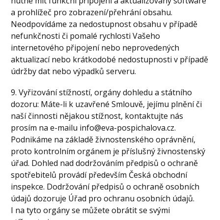
nutné mít funkční připojení a aktualizovaný software
a prohlížeč pro zobrazení/přehrání obsahu.
Neodpovídáme za nedostupnost obsahu v případě
nefunkčnosti či pomalé rychlosti Vašeho
internetového připojení nebo neprovedených
aktualizací nebo krátkodobé nedostupnosti v případě
údržby dat nebo výpadků serveru.
9. Vyřizování stížností, orgány dohledu a státního
dozoru: Máte-li k uzavřené Smlouvě, jejímu plnění či
naší činnosti nějakou stížnost, kontaktujte nás
prosím na e-mailu info@eva-pospichalova.cz.
Podnikáme na základě živnostenského oprávnění,
proto kontrolním orgánem je příslušný živnostenský
úřad. Dohled nad dodržováním předpisů o ochraně
spotřebitelů provádí především Česká obchodní
inspekce. Dodržování předpisů o ochraně osobních
údajů dozoruje Úřad pro ochranu osobních údajů.
I na tyto orgány se můžete obrátit se svými