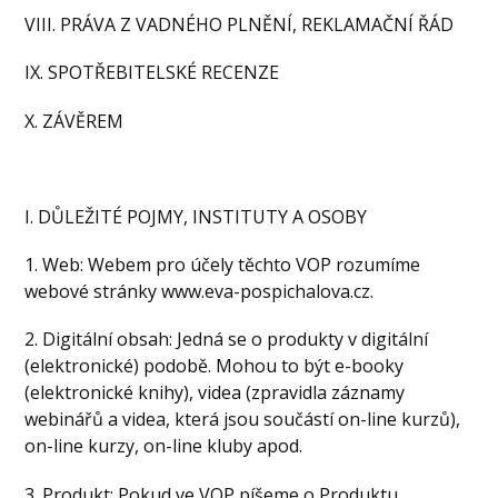
VIII. PRÁVA Z VADNÉHO PLNĚNÍ, REKLAMAČNÍ ŘÁD
IX. SPOTŘEBITELSKÉ RECENZE
X. ZÁVĚREM
I. DŮLEŽITÉ POJMY, INSTITUTY A OSOBY
1. Web: Webem pro účely těchto VOP rozumíme
webové stránky www.eva-pospichalova.cz.
2. Digitální obsah: Jedná se o produkty v digitální
(elektronické) podobě. Mohou to být e-booky
(elektronické knihy), videa (zpravidla záznamy
webinářů a videa, která jsou součástí on-line kurzů),
on-line kurzy, on-line kluby apod.
3. Produkt: Pokud ve VOP píšeme o Produktu,