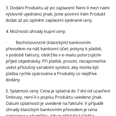
3. Dodání Produktu až po zaplacení: Není-li mezi námi
výslovně ujednáno jinak, jsme povinni Vám Produkt
dodat až po úplném zaplacení sjednané ceny.
4. Možnosti úhrady kupní ceny:
· Bezhotovostně (klasickým) bankovním
převodem na náš bankovní účet: pokyny k platbě,
v podobě faktury, obdržíte v e-mailu potvrzujícím
přijetí objednávky. Při platbě, prosím, nezapomeňte
uvést příslušný variabilní symbol, aby mohla být
platba rychle spárována a Produkty co nejdříve
dodány
5. Splatnost ceny: Cena je splatná do 7 dní od uzavření
Smlouvy, není-li v popisu Produktu uvedeno jinak.
Datum splatnosti je uvedené na faktuře. V případě
úhrady klasickým bankovním převodem je cena
zaplacena v okamžiku, kdy je příslušná částka