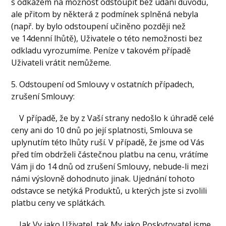
s odkazem na možnost odstoupit bez udání důvodů,
ale přitom by některá z podmínek splněná nebyla
(např. by bylo odstoupení učiněno později než
ve 14denní lhůtě), Uživatele o této nemožnosti bez
odkladu vyrozumíme. Peníze v takovém případě
Uživateli vrátit nemůžeme.
5. Odstoupení od Smlouvy v ostatních případech,
zrušení Smlouvy:
V případě, že by z Vaší strany nedošlo k úhradě celé
ceny ani do 10 dnů po její splatnosti, Smlouva se
uplynutím této lhůty ruší. V případě, že jsme od Vás
před tím obdrželi částečnou platbu na cenu, vrátíme
Vám ji do 14 dnů od zrušení Smlouvy, nebude-li mezi
námi výslovně dohodnuto jinak. Ujednání tohoto
odstavce se netýká Produktů, u kterých jste si zvolili
platbu ceny ve splátkách.
Jak Vy jako Uživatel, tak My jako Poskytovatel jsme