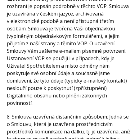
rozhraní je popsán podrobně v těchto VOP. Smlouva
je uzavírána v českém jazyce, archivovaná
v elektronické podobě a není přístupná třetím
osobám. Smlouva je tvořena Vaší objednávkou
(vyplněným objednávkovým formulářem), a jejím
přijetím z naší strany a těmito VOP. O uzavření
Smlouvy Vám zašleme e-mailem písemné potvrzení.
Ustanovení VOP se použijí i v případech, kdy je
Uživatel Spotřebitelem a místo odměny nám
poskytuje své osobní údaje a současně jsme
domluveni, že tyto údaje (typicky e-mailový kontakt)
neslouží pouze k poskytnutí (zpřístupnění)
Digitálního obsahu nebo plnění zákonných
povinností.
8. Smlouva uzavřená distančním způsobem: Jedná se
o Smlouvu, která je uzavřena prostřednictvím
prostředků komunikace na dálku, tj. je uzavřena, aniž
bychom se museli osobně potkat, neboť k jejímu