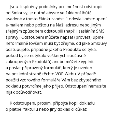
Jsou-li splněny podmínky pro možnost odstoupit
od Smlouvy, je nutné abyste ve 14denní lhůtě
uvedené v tomto článku v odst. 1 odeslali odstoupení
e-mailem nebo poštou na Naši adresu nebo jiným
zřejmým způsobem odstoupili (např. i zasláním SMS
zprávy). Odstoupení můžete napsat (provést) úplně
neformálně (ovšem musí být zřejmé, od jaké Smlouvy
odstupujete, případně jakého Produktu se týká,
pokud by se netýkalo veškerých současně
zakoupených Produktů) anebo můžete vyplnit
a poslat připravený formulář, který je uveden
na poslední straně těchto VOP Webu. V případě
použití vzorového formuláře Vám bez zbytečného
odkladu potvrdíme jeho přijetí. Odstoupení nemusíte
nijak odůvodňovat.
K odstoupení, prosím, připojte kopii dokladu
o platbě, fakturu nebo jiný doklad či důkaz