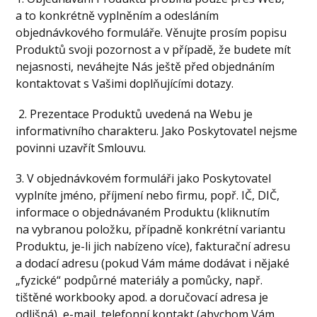
a to konkrétně vyplněním a odesláním
objednávkového formuláře. Věnujte prosím popisu
Produktů svoji pozornost a v případě, že budete mít
nejasnosti, neváhejte Nás ještě před objednáním
kontaktovat s Vašimi doplňujícími dotazy.
2. Prezentace Produktů uvedená na Webu je
informativního charakteru. Jako Poskytovatel nejsme
povinni uzavřít Smlouvu.
3. V objednávkovém formuláři jako Poskytovatel
vyplníte jméno, příjmení nebo firmu, popř. IČ, DIČ,
informace o objednávaném Produktu (kliknutím
na vybranou položku, případně konkrétní variantu
Produktu, je-li jich nabízeno více), fakturační adresu
a dodací adresu (pokud Vám máme dodávat i nějaké
„fyzické“ podpůrné materiály a pomůcky, např.
tištěné workbooky apod. a doručovací adresa je
odlišná), e-mail, telefonní kontakt (abychom Vám