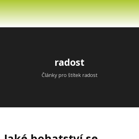
radost
Články pro štítek radost
Jaké bohatství se