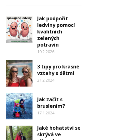
Jak podpořit
ledviny pomocí
kvalitních
zelených
potravin
10.2.2026
3 tipy pro krásné
vztahy s dětmi
21.2.2024
Jak začít s
bruslením?
17.1.2024
Jaké bohatství se
skrývá ve