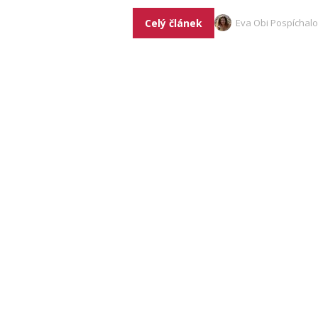
Celý článek
Eva Obi Pospíchal