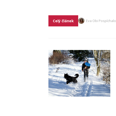
Celý článek
Eva Obi Pospíchal