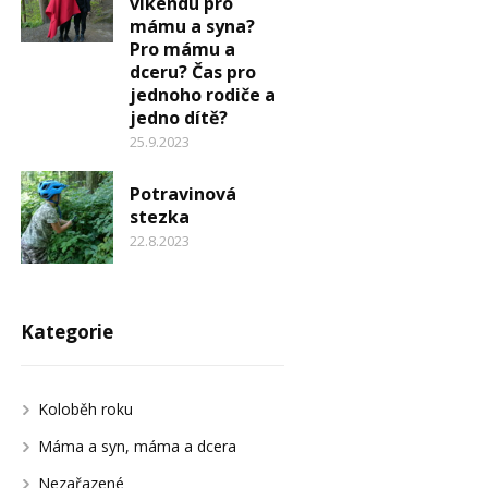
víkendu pro
mámu a syna?
Pro mámu a
dceru? Čas pro
jednoho rodiče a
jedno dítě?
25.9.2023
Potravinová
stezka
22.8.2023
Kategorie
Koloběh roku
Máma a syn, máma a dcera
Nezařazené