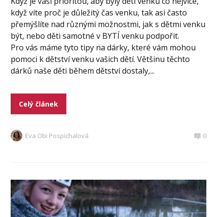
Když je vaší prioritou, aby byly děti venku co nejvíce,
když víte proč je důležitý čas venku, tak asi často
přemýšlíte nad různými možnostmi, jak s dětmi venku
být, nebo děti samotné v BYTÍ venku podpořit.
Pro vás máme tyto tipy na dárky, které vám mohou
pomoci k dětství venku vašich dětí. Většinu těchto
dárků naše děti během dětství dostaly,...
Celý článek
Eva Obi Pospíchalová
0