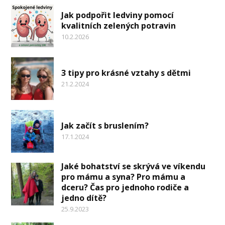
Jak podpořit ledviny pomocí
kvalitních zelených potravin
10.2.2026
3 tipy pro krásné vztahy s dětmi
21.2.2024
Jak začít s bruslením?
17.1.2024
Jaké bohatství se skrývá ve víkendu
pro mámu a syna? Pro mámu a
dceru? Čas pro jednoho rodiče a
jedno dítě?
25.9.2023