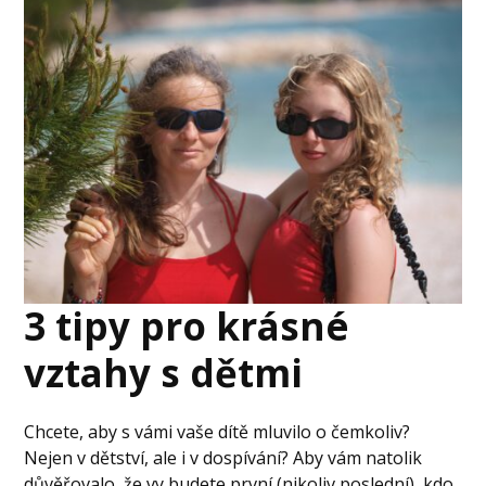
3 tipy pro krásné
vztahy s dětmi
Chcete, aby s vámi vaše dítě mluvilo o čemkoliv?
Nejen v dětství, ale i v dospívání? Aby vám natolik
důvěřovalo, že vy budete první (nikoliv poslední), kdo