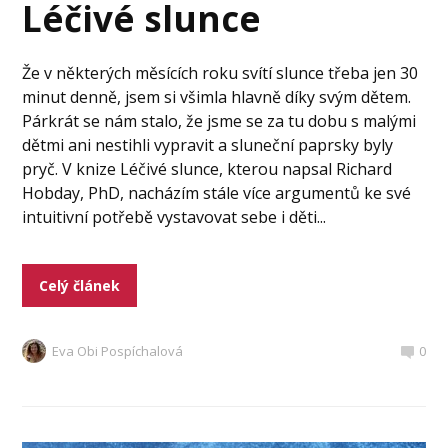
Léčivé slunce
Že v některých měsících roku svítí slunce třeba jen 30
minut denně, jsem si všimla hlavně díky svým dětem.
Párkrát se nám stalo, že jsme se za tu dobu s malými
dětmi ani nestihli vypravit a sluneční paprsky byly
pryč. V knize Léčivé slunce, kterou napsal Richard
Hobday, PhD, nacházím stále více argumentů ke své
intuitivní potřebě vystavovat sebe i děti...
Celý článek
Eva Obi Pospíchalová
0