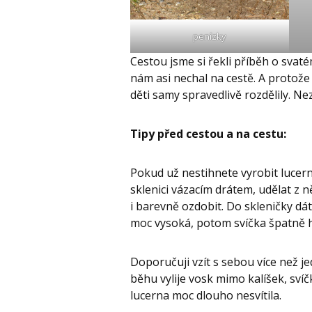
penízky
Cestou jsme si řekli příběh o svaté
nám asi nechal na cestě. A protože t
děti samy spravedlivě rozdělily. N
Tipy před cestou a na cestu:
Pokud už nestihnete vyrobit lucer
sklenici vázacím drátem, udělat z n
i barevně ozdobit. Do skleničky dát
moc vysoká, potom svíčka špatně h
Doporučuji vzít s sebou více než j
běhu vylije vosk mimo kalíšek, sví
lucerna moc dlouho nesvítila.