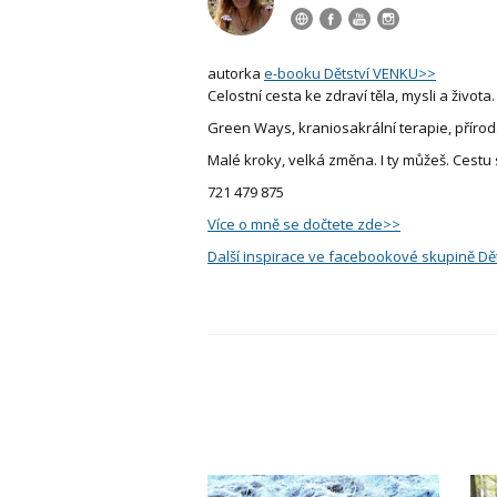
autorka
e-booku Dětství VENKU>>
Celostní cesta ke zdraví těla, mysli a života.
Green Ways, kraniosakrální terapie, přírod
Malé kroky, velká změna. I ty můžeš. Cestu
721 479 875
Více o mně se dočtete zde>>
Další inspirace ve facebookové skupině Dě