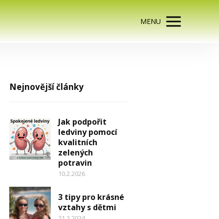
MENU
Nejnovější články
Jak podpořit
ledviny pomocí
kvalitních
zelených
potravin
10.2.2026
3 tipy pro krásné
vztahy s dětmi
21.2.2024