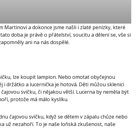
m Martinovi a dokonce jsme našli i zlaté penízky, které
ato doba je právě o přátelství, soucitu a dělení se, vše si
ezapomněly ani na nás dospělé.
ničku, lze koupit lampion. Nebo omotat obyčejnou
ěj i držátko a lucernička je hotová. Děti můžou sklenici
 čajovou svíčku, či nějakou větší. Lucerna by neměla být
oří, protože má málo kyslíku.
ednu čajovou svíčku, když se dětem v zápalu chůze nebo
čka už nezahoří. To je naše loňská zkušenost, naše