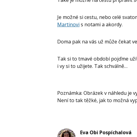
Je možné si cestu, nebo celé svato
Martinovi
s notami a akordy.
Doma pak na vás už může čekat ve
Tak si to tmavé období pojďme užít. 
i vy si to užijete. Tak schválně…
Poznámka: Obrázek v náhledu je v
Není to tak těžké, jak to možná vypa
Eva Obi Pospíchalová