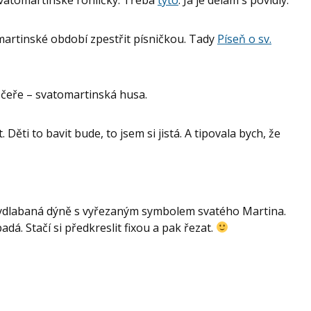
martinské období zpestřit písničkou. Tady
Píseň o sv.
čeře – svatomartinská husa.
Děti to bavit bude, to jsem si jistá. A tipovala bych, že
ydlabaná dýně s vyřezaným symbolem svatého Martina.
dá. Stačí si předkreslit fixou a pak řezat.