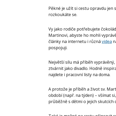
Pěkné je užít si cestu opravdu jen
rozkoukáte se.
Vy jako rodiče potřebujete čokolád
Martinovi, abyste ho mohli vypráv
články na internetu i různá
videa
na
pospojuji.
Největší sílu má příběh vyprávěný,
ztvárnit jako divadlo. Hodně inspi
najdete i pracovní listy na doma.
A protože je příběh a život sv. Mar
období (např. na týden) – všímat s
průběžně s dětmi o jejich skutcích
Také je možné na cestu připravit 