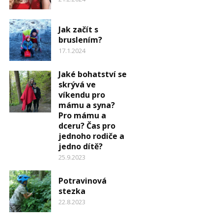
Jak začít s
bruslením?
17.1.2024
Jaké bohatství se
skrývá ve
víkendu pro
mámu a syna?
Pro mámu a
dceru? Čas pro
jednoho rodiče a
jedno dítě?
25.9.2023
Potravinová
stezka
22.8.2023