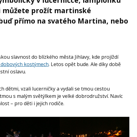
symbolicky v lucerničce, lampionku
mi můžete prožít martinské
buď přímo na svatého Martina, nebo
skou slavnost do blízkého města Jihlavy, kde projíždí
v dobových kostýmech
. Letos opět bude. Ale díky době
astní oslavu.
ch dětmi, vzali lucerničky a vydali se tmou cestou
 tmou s malým světýlkem je velké dobrodružství. Navíc
st – pro děti i jejich rodiče.