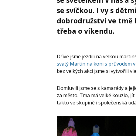
se světélkem v nás a 
se svíčkou. I vy s dět
dobrodružství ve tmě 
třeba o víkendu.
Dříve jsme jezdili na velkou martin
svatý Martin na koni s průvodem 
bez velkých akcí jsme si vytvořili vl
Domluvili jsme se s kamarády a jeji
za město. Tma má velké kouzlo, jít
takto ve skupině i společenská událo