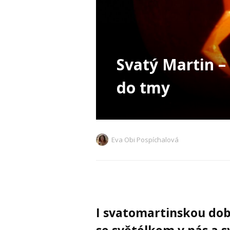
Svatý Martin 
do tmy
Eva Obi Pospíchalová
I svatomartinskou dob