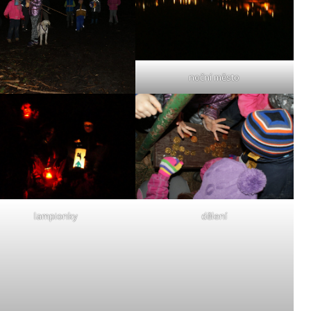
noční město
lampionky
dělení