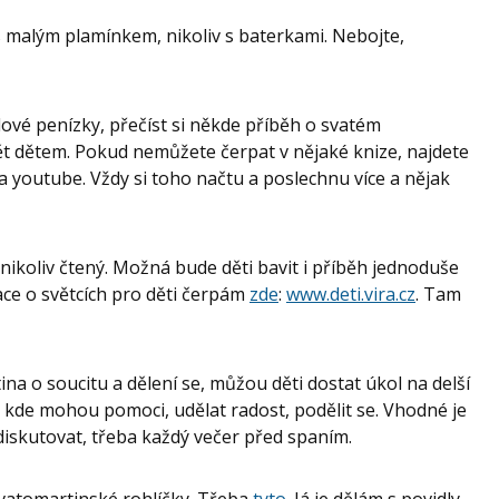
 s malým plamínkem, nikoliv s baterkami. Nebojte,
ové penízky, přečíst si někde příběh o svatém
ět dětem. Pokud nemůžete čerpat v nějaké knize, najdete
 youtube. Vždy si toho načtu a poslechnu více a nějak
 nikoliv čtený. Možná bude děti bavit i příběh jednoduše
race o světcích pro děti čerpám
zde
:
www.deti.vira.cz
. Tam
tina o soucitu a dělení se, můžou děti dostat úkol na delší
i, kde mohou pomoci, udělat radost, podělit se. Vhodné je
 diskutovat, třeba každý večer před spaním.
svatomartinské rohlíčky. Třeba
tyto
. Já je dělám s povidly.