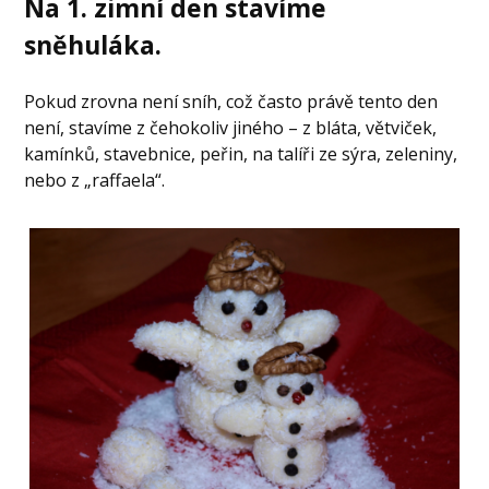
Na 1. zimní den stavíme
sněhuláka.
Pokud zrovna není sníh, což často právě tento den
není, stavíme z čehokoliv jiného – z bláta, větviček,
kamínků, stavebnice, peřin, na talíři ze sýra, zeleniny,
nebo z „raffaela“.