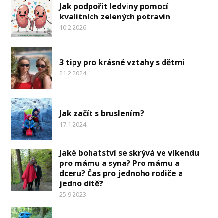
Jak podpořit ledviny pomocí
kvalitních zelených potravin
10.2.2026
3 tipy pro krásné vztahy s dětmi
21.2.2024
Jak začít s bruslením?
17.1.2024
Jaké bohatství se skrývá ve víkendu
pro mámu a syna? Pro mámu a
dceru? Čas pro jednoho rodiče a
jedno dítě?
25.9.2023