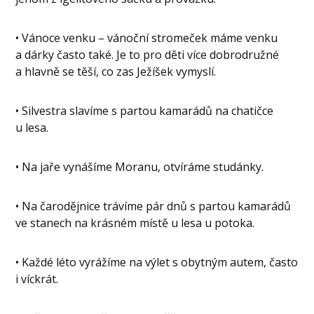
• Vánoce venku – vánoční stromeček máme venku
a dárky často také. Je to pro děti více dobrodružné
a hlavně se těší, co zas Ježíšek vymyslí.
• Silvestra slavíme s partou kamarádů na chatičce
u lesa.
• Na jaře vynášíme Moranu, otvíráme studánky.
• Na čarodějnice trávíme pár dnů s partou kamarádů
ve stanech na krásném místě u lesa u potoka.
• Každé léto vyrážíme na výlet s obytným autem, často
i víckrát.