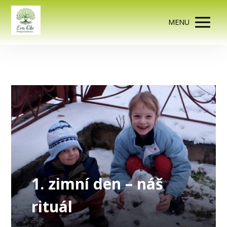
MENU
1. zimní den – náš
rituál