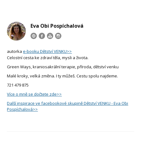
Eva Obi Pospíchalová
autorka
e-booku Dětství VENKU>>
Celostní cesta ke zdraví těla, mysli a života.
Green Ways, kraniosakrální terapie, příroda, dětství venku
Malé kroky, velká změna. I ty můžeš. Cestu spolu najdeme.
721 479 875
Více o mně se dočtete zde>>
Další inspirace ve facebookové skupině Dětství VENKU - Eva Obi
Pospíchalová>>