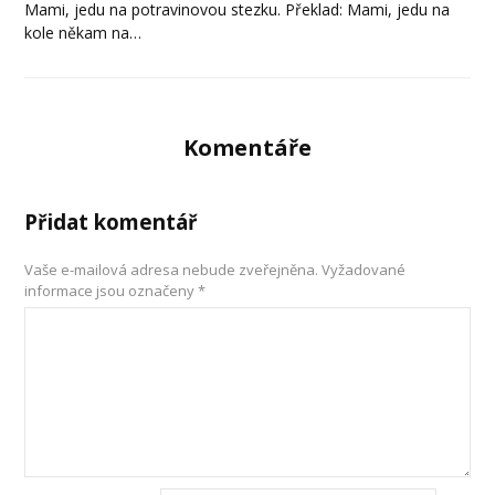
Mami, jedu na potravinovou stezku. Překlad: Mami, jedu na
kole někam na…
Komentáře
Přidat komentář
Vaše e-mailová adresa nebude zveřejněna.
Vyžadované
informace jsou označeny
*