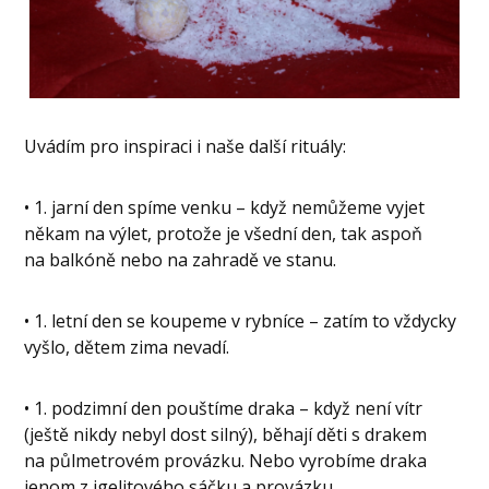
Uvádím pro inspiraci i naše další rituály:
• 1. jarní den spíme venku – když nemůžeme vyjet
někam na výlet, protože je všední den, tak aspoň
na balkóně nebo na zahradě ve stanu.
• 1. letní den se koupeme v rybníce – zatím to vždycky
vyšlo, dětem zima nevadí.
• 1. podzimní den pouštíme draka – když není vítr
(ještě nikdy nebyl dost silný), běhají děti s drakem
na půlmetrovém provázku. Nebo vyrobíme draka
jenom z igelitového sáčku a provázku.