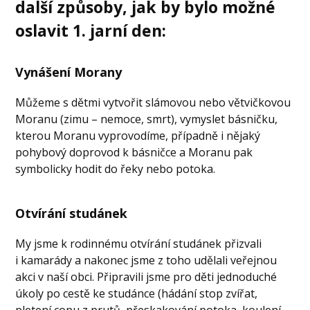
další způsoby, jak by bylo možné
oslavit 1. jarní den:
Vynášení Morany
Můžeme s dětmi vytvořit slámovou nebo větvičkovou
Moranu (zimu – nemoce, smrt), vymyslet básničku,
kterou Moranu vyprovodíme, případně i nějaký
pohybový doprovod k básničce a Moranu pak
symbolicky hodit do řeky nebo potoka.
Otvírání studánek
My jsme k rodinnému otvírání studánek přizvali
i kamarády a nakonec jsme z toho udělali veřejnou
akci v naší obci. Připravili jsme pro děti jednoduché
úkoly po cestě ke studánce (hádání stop zvířat,
pletení copu z prutů, přeskakování potoka, koulení