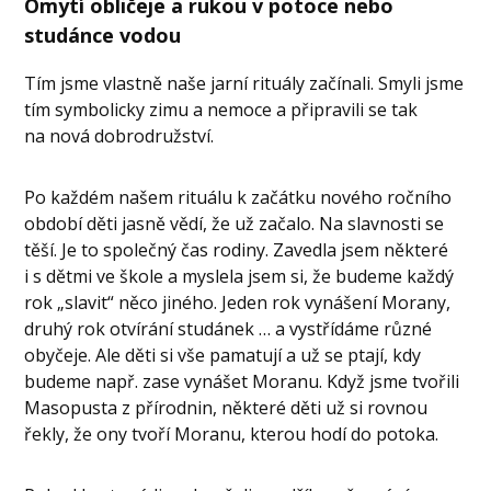
Omytí obličeje a rukou v potoce nebo
studánce vodou
Tím jsme vlastně naše jarní rituály začínali. Smyli jsme
tím symbolicky zimu a nemoce a připravili se tak
na nová dobrodružství.
Po každém našem rituálu k začátku nového ročního
období děti jasně vědí, že už začalo. Na slavnosti se
těší. Je to společný čas rodiny. Zavedla jsem některé
i s dětmi ve škole a myslela jsem si, že budeme každý
rok „slavit“ něco jiného. Jeden rok vynášení Morany,
druhý rok otvírání studánek … a vystřídáme různé
obyčeje. Ale děti si vše pamatují a už se ptají, kdy
budeme např. zase vynášet Moranu. Když jsme tvořili
Masopusta z přírodnin, některé děti už si rovnou
řekly, že ony tvoří Moranu, kterou hodí do potoka.