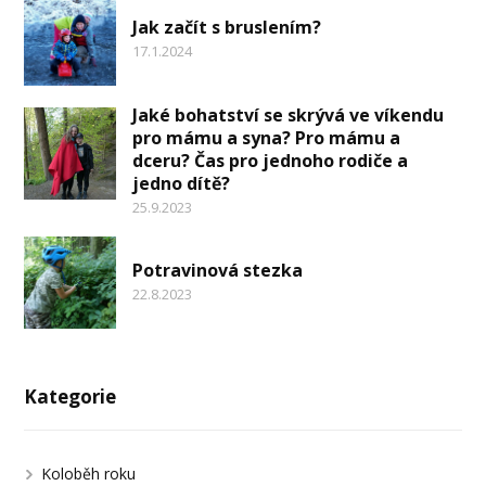
Jak začít s bruslením?
17.1.2024
Jaké bohatství se skrývá ve víkendu
pro mámu a syna? Pro mámu a
dceru? Čas pro jednoho rodiče a
jedno dítě?
25.9.2023
Potravinová stezka
22.8.2023
Kategorie
Koloběh roku