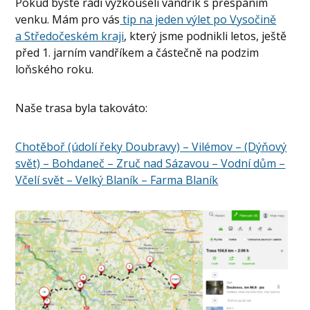
Pokud byste rádi vyzkoušeli vandřík s přespáním
venku. Mám pro vás
tip na jeden výlet po Vysočině
a Středočeském kraji
, který jsme podnikli letos, ještě
před 1. jarním vandříkem a částečně na podzim
loňského roku.
Naše trasa byla takováto:
Chotěboř (údolí řeky Doubravy) – Vilémov – (Dýňový
svět) – Bohdaneč – Zruč nad Sázavou – Vodní dům –
Včelí svět – Velký Blaník – Farma Blaník