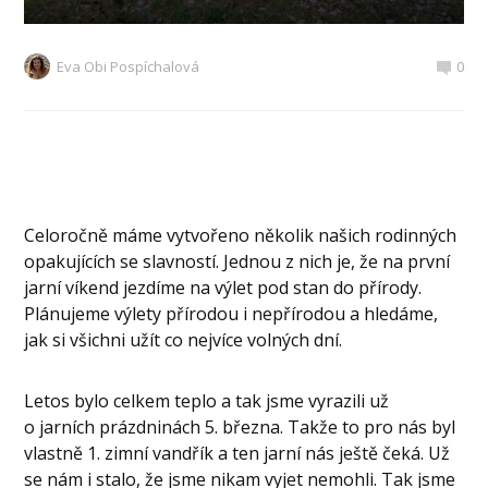
Eva Obi Pospíchalová
0
Celoročně máme vytvořeno několik našich rodinných
opakujících se slavností. Jednou z nich je, že na první
jarní víkend jezdíme na výlet pod stan do přírody.
Plánujeme výlety přírodou i nepřírodou a hledáme,
jak si všichni užít co nejvíce volných dní.
Letos bylo celkem teplo a tak jsme vyrazili už
o jarních prázdninách 5. března. Takže to pro nás byl
vlastně 1. zimní vandřík a ten jarní nás ještě čeká. Už
se nám i stalo, že jsme nikam vyjet nemohli. Tak jsme