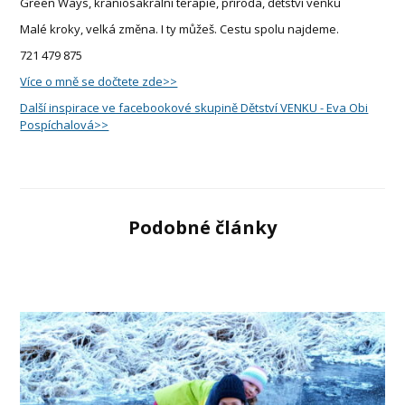
Green Ways, kraniosakrální terapie, příroda, dětství venku
Malé kroky, velká změna. I ty můžeš. Cestu spolu najdeme.
721 479 875
Více o mně se dočtete zde>>
Další inspirace ve facebookové skupině Dětství VENKU - Eva Obi
Pospíchalová>>
Podobné články