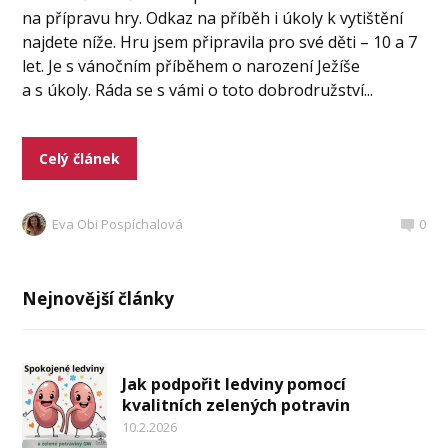
na přípravu hry. Odkaz na příběh i úkoly k vytištění
najdete níže. Hru jsem připravila pro své děti – 10 a 7
let. Je s vánočním příběhem o narození Ježíše
a s úkoly. Ráda se s vámi o toto dobrodružství...
Celý článek
Eva Obi Pospíchalová
0
Nejnovější články
Jak podpořit ledviny pomocí
kvalitních zelených potravin
10.2.2026