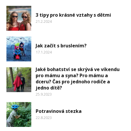
3 tipy pro krásné vztahy s dětmi
21.2.2024
Jak začít s bruslením?
17.1.2024
Jaké bohatství se skrývá ve víkendu
pro mámu a syna? Pro mámu a
dceru? Čas pro jednoho rodiče a
jedno dítě?
25.9.2023
Potravinová stezka
22.8.2023