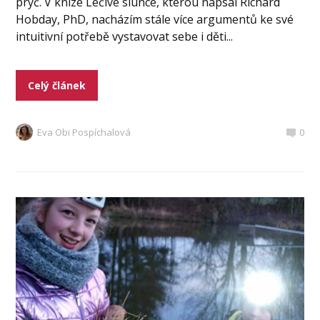
pryč. V knize Léčivé slunce, kterou napsal Richard
Hobday, PhD, nacházím stále více argumentů ke své
intuitivní potřebě vystavovat sebe i děti...
Celý článek
Eva Obi Pospíchalová
0