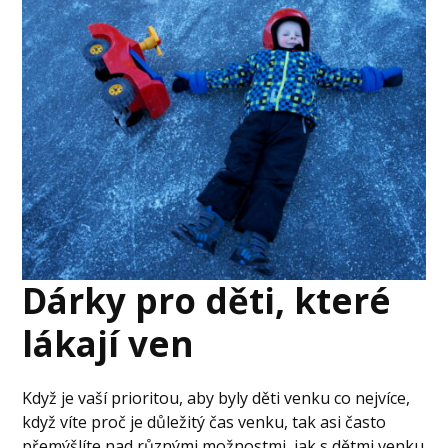
Dárky pro děti, které
lákají ven
Když je vaší prioritou, aby byly děti venku co nejvíce,
když víte proč je důležitý čas venku, tak asi často
přemýšlíte nad různými možnostmi, jak s dětmi venku