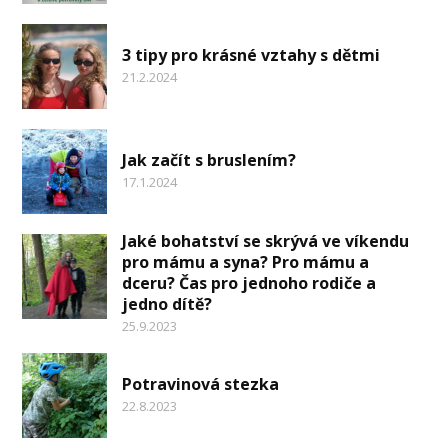
3 tipy pro krásné vztahy s dětmi
21.2.2024
Jak začít s bruslením?
17.1.2024
Jaké bohatství se skrývá ve víkendu
pro mámu a syna? Pro mámu a
dceru? Čas pro jednoho rodiče a
jedno dítě?
25.9.2023
Potravinová stezka
22.8.2023