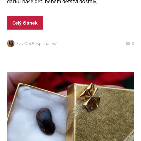
dárků naše děti během dětství dostaly,...
Celý článek
Eva Obi Pospíchalová
0