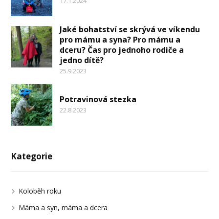
17.1.2024
Jaké bohatství se skrývá ve víkendu
pro mámu a syna? Pro mámu a
dceru? Čas pro jednoho rodiče a
jedno dítě?
25.9.2023
Potravinová stezka
22.8.2023
Kategorie
Koloběh roku
Máma a syn, máma a dcera