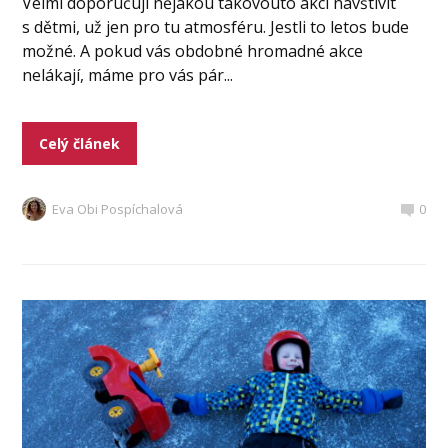
Velmi doporučuji nějakou takovouto akci navštívit
s dětmi, už jen pro tu atmosféru. Jestli to letos bude
možné. A pokud vás obdobné hromadné akce
nelákají, máme pro vás pár...
Celý článek
Eva Obi Pospíchalová
0