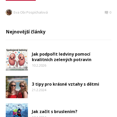
Eva Obi Pospíchalová
0
Nejnovější články
Jak podpořit ledviny pomocí
kvalitních zelených potravin
10.2.2026
3 tipy pro krásné vztahy s dětmi
21.2.2024
Jak začít s bruslením?