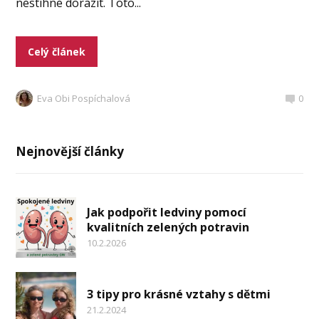
nestihne dorazit. Toto...
Celý článek
Eva Obi Pospíchalová
0
Nejnovější články
Jak podpořit ledviny pomocí
kvalitních zelených potravin
10.2.2026
3 tipy pro krásné vztahy s dětmi
21.2.2024