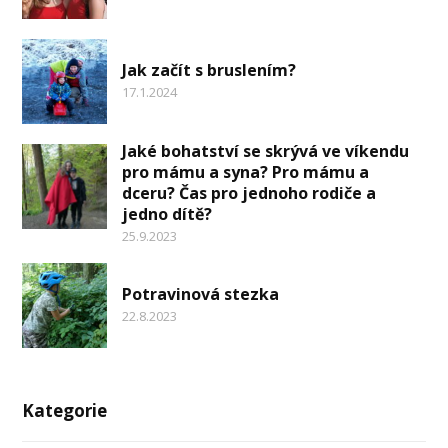
Jak začít s bruslením?
17.1.2024
Jaké bohatství se skrývá ve víkendu
pro mámu a syna? Pro mámu a
dceru? Čas pro jednoho rodiče a
jedno dítě?
25.9.2023
Potravinová stezka
22.8.2023
Kategorie