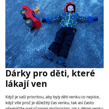
Dárky pro děti, které
lákají ven
Když je vaší prioritou, aby byly děti venku co nejvíce,
když víte proč je důležitý čas venku, tak asi často
přemýšlíte nad různými možnostmi, jak s dětmi venku