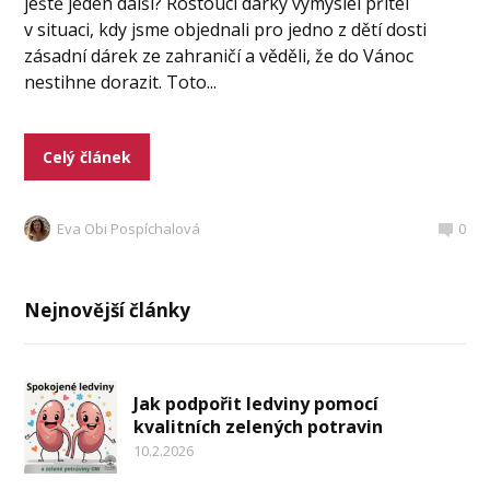
ještě jeden další? Rostoucí dárky vymyslel přítel
v situaci, kdy jsme objednali pro jedno z dětí dosti
zásadní dárek ze zahraničí a věděli, že do Vánoc
nestihne dorazit. Toto...
Celý článek
Eva Obi Pospíchalová
0
Nejnovější články
Jak podpořit ledviny pomocí
kvalitních zelených potravin
10.2.2026