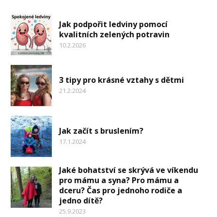
Jak podpořit ledviny pomocí
kvalitních zelených potravin
10.2.2026
3 tipy pro krásné vztahy s dětmi
21.2.2024
Jak začít s bruslením?
17.1.2024
Jaké bohatství se skrývá ve víkendu
pro mámu a syna? Pro mámu a
dceru? Čas pro jednoho rodiče a
jedno dítě?
25.9.2023