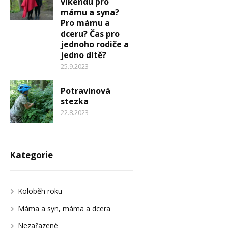
víkendu pro
mámu a syna?
Pro mámu a
dceru? Čas pro
jednoho rodiče a
jedno dítě?
25.9.2023
Potravinová
stezka
22.8.2023
Kategorie
Koloběh roku
Máma a syn, máma a dcera
Nezařazené