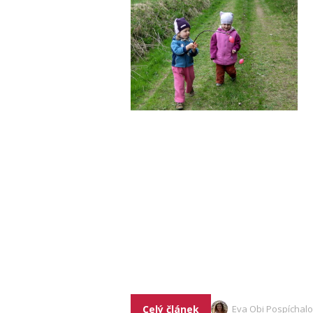
Celý článek
Eva Obi Pospíchal