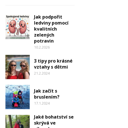
Jak podpořit
ledviny pomocí
kvalitních
zelených
potravin
10.2.2026
3 tipy pro krásné
vztahy s dětmi
21.2.2024
Jak začít s
bruslením?
17.1.2024
Jaké bohatství se
skrývá ve