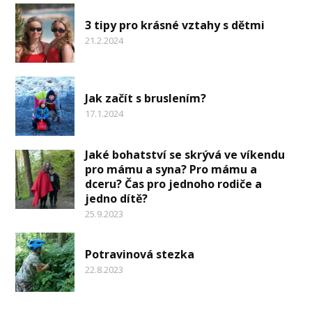
3 tipy pro krásné vztahy s dětmi
21.2.2024
Jak začít s bruslením?
17.1.2024
Jaké bohatství se skrývá ve víkendu
pro mámu a syna? Pro mámu a
dceru? Čas pro jednoho rodiče a
jedno dítě?
25.9.2023
Potravinová stezka
22.8.2023