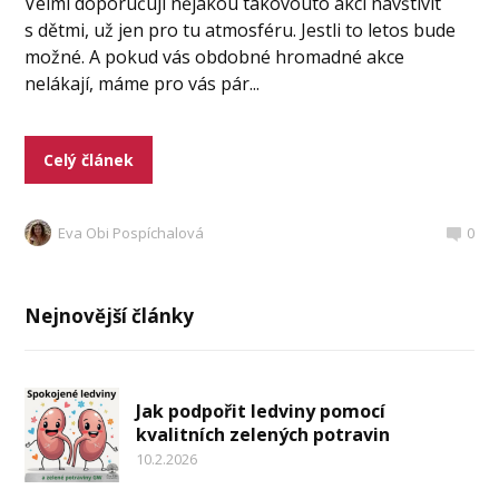
Velmi doporučuji nějakou takovouto akci navštívit
s dětmi, už jen pro tu atmosféru. Jestli to letos bude
možné. A pokud vás obdobné hromadné akce
nelákají, máme pro vás pár...
Celý článek
Eva Obi Pospíchalová
0
Nejnovější články
Jak podpořit ledviny pomocí
kvalitních zelených potravin
10.2.2026