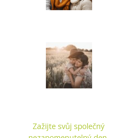
Zažijte svůj společný
nezapomenutelný den.