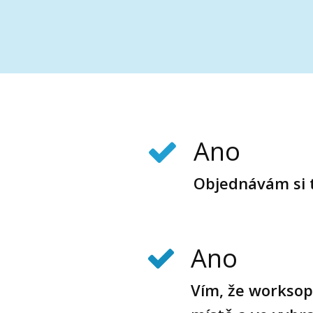
Ano
Objednávám si 
Ano
Vím, že workso