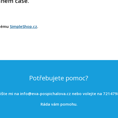
aném čase.
stému
SimpleShop.cz
.
Potřebujete pomoc?
ište mi na
info@eva-pospichalova.cz
nebo volejte na 721479
Ráda vám pomohu.