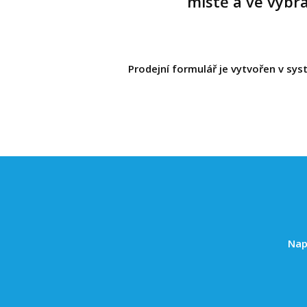
místě a ve vybr
Prodejní formulář je vytvořen v sy
Nap